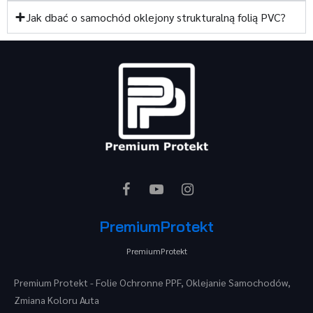
Jak dbać o samochód oklejony strukturalną folią PVC?
PremiumProtekt
PremiumProtekt
Premium Protekt - Folie Ochronne PPF, Oklejanie Samochodów,
Zmiana Koloru Auta