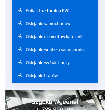
Folia strukturalna PVC
Oklejanie samochodów
Oklejanie elementów karoserii
Oklejanie wnętrza samochodu
Oklejanie wyświetlaczy
Oklejanie blatów
Szybka Wycena!
729 856 182