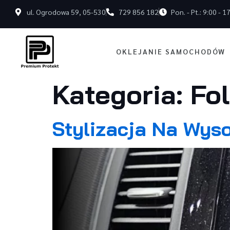
ul. Ogrodowa 59, 05-530
729 856 182
Pon. - Pt.: 9:00 - 1
OKLEJANIE SAMOCHODÓW
Kategoria:
Fo
Stylizacja Na Wyso