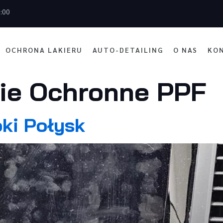
7:00
OCHRONA LAKIERU
AUTO-DETAILING
O NAS
KO
lie Ochronne PPF
ki Połysk