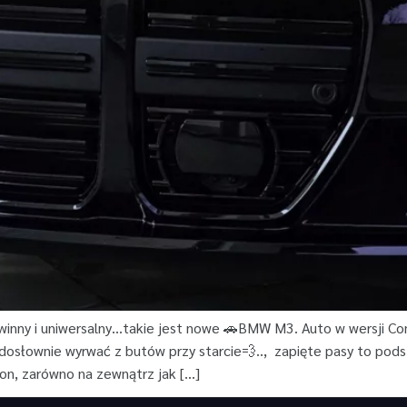
zwinny i uniwersalny…takie jest nowe 🚗BMW M3. Auto w wersji 
 dosłownie wyrwać z butów przy starcie💨.., zapięte pasy to pod
on, zarówno na zewnątrz jak […]