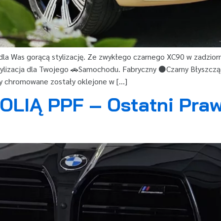
dla Was gorącą stylizację. Ze zwykłego czarnego XC90 w zadzior
tylizacja dla Twojego 🚗Samochodu. Fabryczny ⚫️Czarny Błyszcząc
y chromowane zostały oklejone w […]
LIĄ PPF – Ostatni Praw