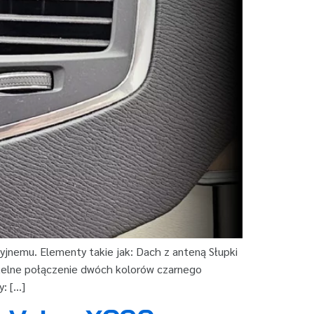
acyjnemu. Elementy takie jak: Dach z anteną Słupki
btelne połączenie dwóch kolorów czarnego
y: […]