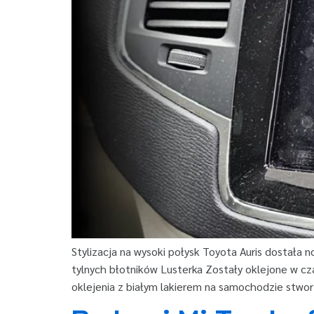
Stylizacja na wysoki połysk Toyota Auris dostała n
tylnych błotników Lusterka Zostały oklejone w c
oklejenia z białym lakierem na samochodzie stwor