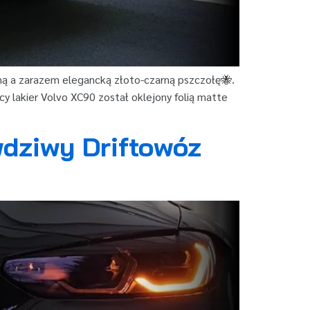
ną a zarazem elegancką złoto-czarną pszczołę🐝.
y lakier Volvo XC90 został oklejony folią matte
dziwy Driftowóz