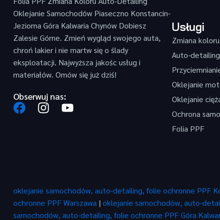
Folia PPF Zmiana Koloru Auto-Detailing
Oklejanie Samochodów Piaseczno Konstancin-
Usługi
Jeziorna Góra Kalwaria Chynów Dobiesz
Zalesie Górne. Zmień wygląd swojego auta,
Zmiana koloru
chroń lakier i nie martw się o ślady
Auto-detailing
eksploatacji. Najwyższa jakośc usług i
Przyciemniani
materiałów. Omów się już dziś!
Oklejanie mot
Obserwuj nas:
Oklejanie cię
Ochrona samo
Folia PPF
oklejanie samochodów, auto-detailing, folie ochronne PPF K
ochronne PPF Warszawa
|
oklejanie samochodów, auto-detai
samochodów, auto-detailing, folie ochronne PPF Góra Kalwar