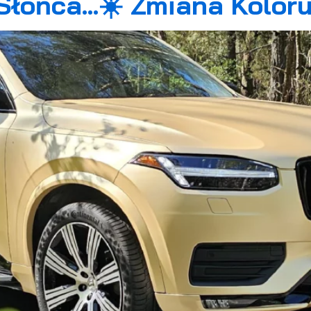
 Słońca…☀️ Zmiana Kolor