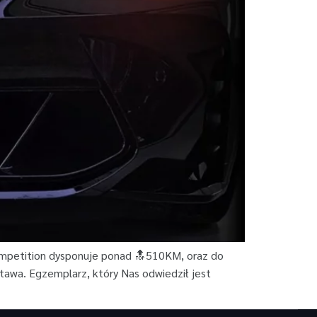
Competition dysponuje ponad 🔝510KM, oraz do
stawa. Egzemplarz, który Nas odwiedził jest