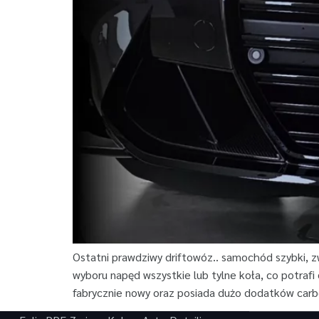
Ostatni prawdziwy driftowóz.. samochód szybki, 
wyboru napęd wszystkie lub tylne koła, co potrafi
fabrycznie nowy oraz posiada dużo dodatków carb