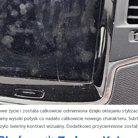
owe życie i została całkowicie odmieniona dzięki oklejaniu styliz
zarny wysoki połysk co nadało całkowicie nowego charakteru. Su
zyło świetny kontrast wizualny. Dodatkowo przyciemnione został