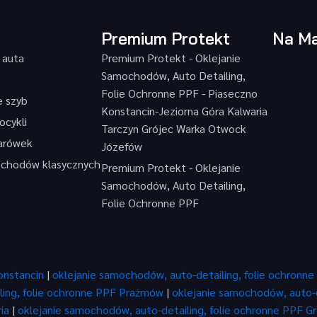
Premium Protekt
Na Ma
 auta
Premium Protekt - Oklejanie
Samochodów, Auto Detailing,
Folie Ochronne PPF - Piaseczno
e szyb
Konstancin-Jeziorna Góra Kalwaria
ocykli
Tarczyn Grójec Warka Otwock
żarówek
Józefów
chodów klasycznych
Premium Protekt - Oklejanie
Samochodów, Auto Detailing,
Folie Ochronne PPF
onstancin
|
oklejanie samochodów, auto-detailing, folie ochronn
ling, folie ochronne PPF Prażmów
|
oklejanie samochodów, auto-d
ia
|
oklejanie samochodów, auto-detailing, folie ochronne PPF G